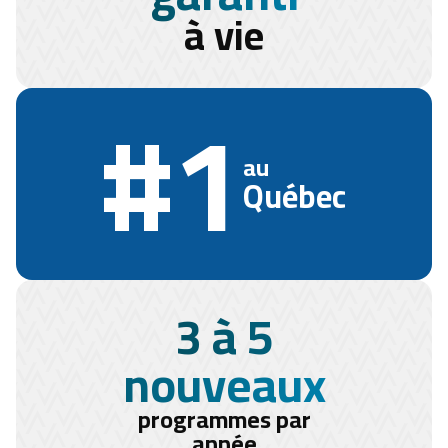
à vie
#1
au
Québec
3 à 5
nouveaux
programmes par
année